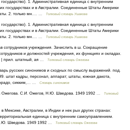
t государство). 1. Административная единица с внутренним
их государствах и в Австралии. Соединенные Штаты Америки
таты. 2. только мн.… …
Толковый словарь Ушакова
t государство). 1. Административная единица с внутренним
их государствах и в Австралии. Соединенные Штаты Америки
таты. 2. только мн.… …
Толковый словарь Ушакова
ав сотрудников учреждения. Зачислить в ш. Сокращение
сотрудников и должностей учреждения, их функциях и окладах.
. | прил. штатный, ая …
Толковый словарь Ожегова
оварь русских синонимов и сходных по смыслу выражений. под.
99. штат кадры, персонал, аппарат; штаты, южная дакота,
олорадо, сикким,… …
Словарь синонимов
ь Ожегова. С.И. Ожегов, Н.Ю. Шведова. 1949 1992 …
Толковый
в Мексике, Австралии, в Индии и нек рых других странах:
ерриториальная единица с внутренним самоуправлением.
 Н.Ю. Шведова. 1949 1992 …
Толковый словарь Ожегова