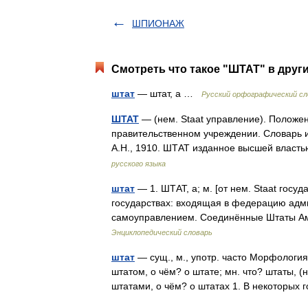
ШПИОНАЖ
Смотреть что такое "ШТАТ" в друг
штат
— штат, а …
Русский орфографический сл
ШТАТ
— (нем. Staat управление). Положен
правительственном учреждении. Словарь и
А.Н., 1910. ШТАТ изданное высшей влас
русского языка
штат
— 1. ШТАТ, а; м. [от нем. Staat госу
государствах: входящая в федерацию адм
самоуправлением. Соединённые Штаты А
Энциклопедический словарь
штат
— сущ., м., употр. часто Морфология:
штатом, о чём? о штате; мн. что? штаты, (
штатами, о чём? о штатах 1. В некоторы