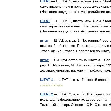
ШТАТ
— 1. ШТАТ1, штата, муж. (нем. Staa
самоуправлением в некоторых американск
(Название государства). Австралийские ш
ШТАТ
— 1. ШТАТ1, штата, муж. (нем. Staa
самоуправлением в некоторых американск
(Название государства). Австралийские ш
штат
— ШТАТ, а, муж. 1. Постоянный сост
штатов. 2. обычно мн. Положение о числе 
Утверждение штатов. Полагается по штату
штат
— См. круг оставить за штатом... Сл
ред. Н. Абрамова, М.: Русские словари, 19
делавар, мичиган, висконсия, табаско, к
ШТАТ 1
— ШТАТ 1, а, м. Толковый словар
словарь Ожегова
ШТАТ 2
— ШТАТ 2, а, м. В США, Бразилии, 
входящая в федерацию государственная т
Толковый словарь Ожегова. С.И. Ожегов,