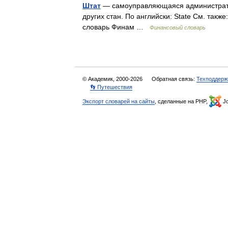
Штат
— самоуправляющаяся администрати
других стан. По английски: State См. та
словарь Финам …
Финансовый словарь
© Академик, 2000-2026
Обратная связь:
Техподдерж
👣 Путешествия
Экспорт словарей на сайты
, сделанные на PHP,
Jo