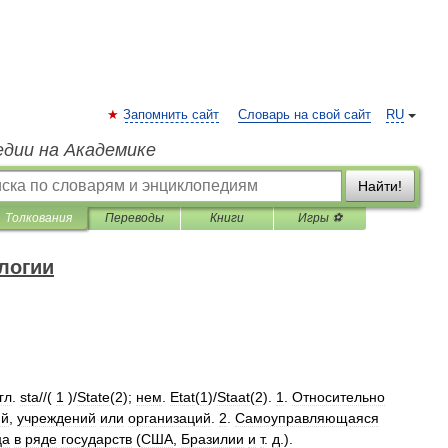
Запомнить сайт
Словарь на свой сайт
RU
едии на Академике
Найти!
Толкования
Переводы
Книги
Игры ⚽
логии
гл
.
sta
//(
1
)/
State
(
2
);
нем
.
Etat
(
1
)/
Staat
(
2
).
1
.
Относительно
ий
,
учреждений
или
организаций
.
2
.
Самоуправляющаяся
ца
в
ряде
государств
(
США
,
Бразилии
и
т
.
д
.).