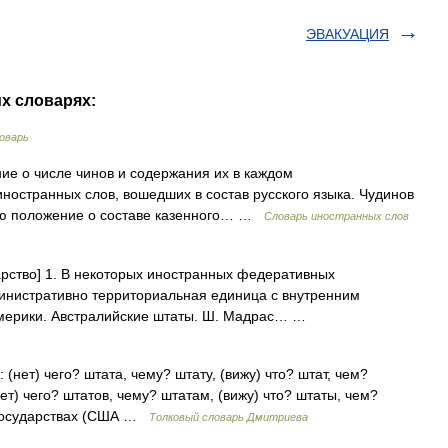
ЭВАКУАЦИЯ
их словарях:
оварь
ие о числе чинов и содержания их в каждом
ностранных слов, вошедших в состав русского языка. Чудинов
тью положение о составе казенного… …
Словарь иностранных слов
дарство] 1. В некоторых иностранных федеративных
инистративно территориальная единица с внутренним
мерики. Австралийские штаты. Ш. Мадрас… …
 (нет) чего? штата, чему? штату, (вижу) что? штат, чем?
нет) чего? штатов, чему? штатам, (вижу) что? штаты, чем?
х государствах (США …
Толковый словарь Дмитриева