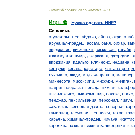
Толковый
словарь
по
социологии
.
2013
.
Игры ⚽
Нужно сделать НИР?
Синонимы
:
агуаскальентес
,
айдахо
,
айова
,
акри
,
алаб
аруначал-прадеш
,
ассам
,
баия
,
бихар
,
вай
вирджиния
,
висконсин
,
висконсия
,
гавайи
,
джамму и кашмир
,
джаркханд
,
джорджия
,
вирджиния
,
идальго
,
иллинойс
,
индиана
,
к
кентукки
,
керапа
,
керетаро
,
кинтана-роо
,
к
луизиана
,
люди
,
мадхья-прадеш
,
манипур
миннесота
,
миссисипи
,
миссури
,
мичиган
,
наярит
,
небраска
,
невада
,
нижняя калифо
нью-мексико
,
нью-хэмпшир
,
оахака
,
огайо
пенджаб
,
пенсильвания
,
персонал
,
пиауй
,
сакатекас
,
северная дакота
,
северная кар
тамилнад
,
тасмания
,
теннесси
,
техас
,
тлас
харьяна
,
химачал-прадеш
,
чиуауа
,
чхаттис
каролина
,
южная нижняя калифорния
,
юка