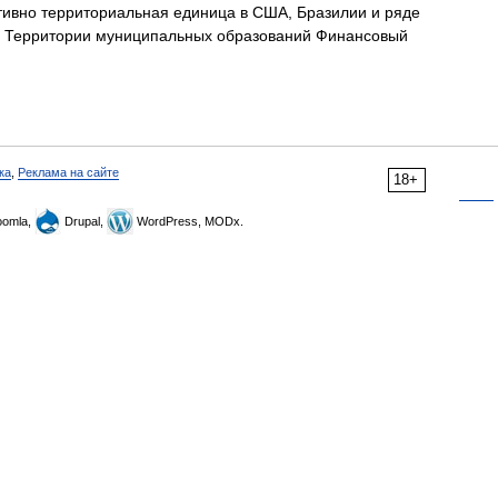
вно территориальная единица в США, Бразилии и ряде
кже: Территории муниципальных образований Финансовый
ка
,
Реклама на сайте
18+
omla,
Drupal,
WordPress, MODx.