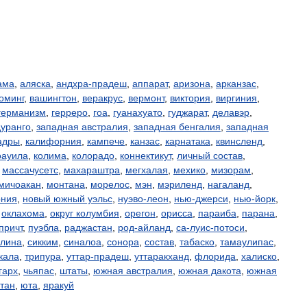
ама
,
аляска
,
андхра-прадеш
,
аппарат
,
аризона
,
арканзас
,
оминг
,
вашингтон
,
веракрус
,
вермонт
,
виктория
,
виргиния
,
германизм
,
герреро
,
гоа
,
гуанахуато
,
гуджарат
,
делавэр
,
дуранго
,
западная австралия
,
западная бенгалия
,
западная
адры
,
калифорния
,
кампече
,
канзас
,
карнатака
,
квинсленд
,
оауила
,
колима
,
колорадо
,
коннектикут
,
личный состав
,
,
массачусетс
,
махараштра
,
мегхалая
,
мехико
,
мизорам
,
мичоакан
,
монтана
,
морелос
,
мэн
,
мэриленд
,
нагаланд
,
рния
,
новый южный уэльс
,
нуэво-леон
,
нью-джерси
,
нью-йорк
,
,
оклахома
,
округ колумбия
,
орегон
,
орисса
,
параиба
,
парана
,
причт
,
пуэбла
,
раджастан
,
род-айланд
,
са-луис-потоси
,
олина
,
сикким
,
синалоа
,
сонора
,
состав
,
табаско
,
тамаулипас
,
кала
,
трипура
,
уттар-прадеш
,
уттаракханд
,
флорида
,
халиско
,
гарх
,
чьяпас
,
штаты
,
южная австралия
,
южная дакота
,
южная
тан
,
юта
,
яракуй