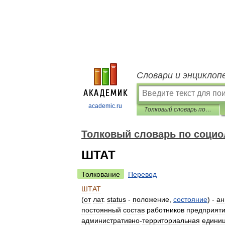
Словари и энциклоп
academic.ru
Толковый словарь по социологии
Толковый словарь по социо
ШТАТ
Толкование
Перевод
ШТАТ
(
от
лат
.
status
-
положение
,
состояние
) -
ан
постоянный
состав
работников
предприят
административно
-
территориальная
едини